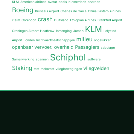
KLM
American airlines
Avatar
basis
biometrisch
boarden
Boeing
Brussels airport
Charles de Gaule
China Eastern Airlines
crash
claim
Corendon
Duitsland
Ethiopian Airlines
Frankfurt Airport
KLM
Groningen Airport
Heathrow
Inmenging
Jumbo
Lelystad
milieu
Airport
Londen
luchtvaartmaatschappijen
ongelukken
openbaar vervoer.
overheid
Passagiers
sabotage
Schiphol
Samenwerking
scannen
software
Staking
vliegvelden
test
toekomst
vliegbewegingen