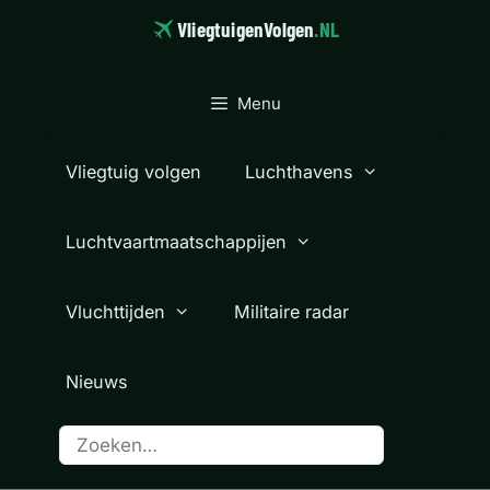
Ga
VliegtuigenVolgen
.NL
naar
de
inhoud
Menu
Vliegtuig volgen
Luchthavens
Luchtvaartmaatschappijen
Vluchttijden
Militaire radar
Nieuws