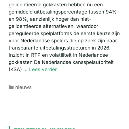
gelicentieerde gokkasten hebben nu een
gemiddeld uitbetalingspercentage tussen 94%
en 98%, aanzienlijk hoger dan niet-
gelicentieerde alternatieven, waardoor
gereguleerde spelplatforms de eerste keuze zijn
voor Nederlandse spelers die op zoek zijn naar
transparante uitbetalingsstructuren in 2026.
Inzicht in RTP en volatiliteit in Nederlandse
gokkasten De Nederlandse kansspelautoriteit
(KSA) …
Lees verder
Categorieën
nieuws