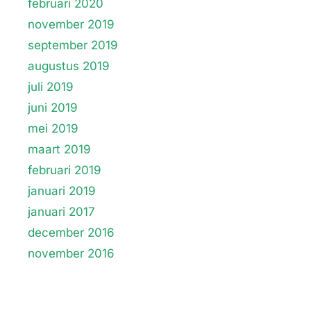
februari 2020
november 2019
september 2019
augustus 2019
juli 2019
juni 2019
mei 2019
maart 2019
februari 2019
januari 2019
januari 2017
december 2016
november 2016