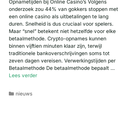
Opnametijden bij Online Casino’s Volgens
onderzoek zou 44% van gokkers stoppen met
een online casino als uitbetalingen te lang
duren. Snelheid is dus cruciaal voor spelers.
Maar “snel” betekent niet hetzelfde voor elke
betaalmethode. Crypto-opnames kunnen
binnen vijftien minuten klaar zijn, terwijl
traditionele bankoverschrijvingen soms tot
zeven dagen vereisen. Verwerkingstijden per
Betaalmethode De betaalmethode bepaalt …
Lees verder
Categorieën
nieuws