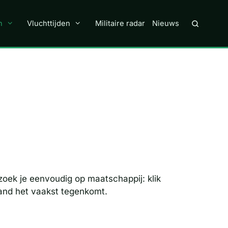
n
Vluchttijden
Militaire radar
Nieuws
 zoek je eenvoudig op maatschappij: klik
land het vaakst tegenkomt.