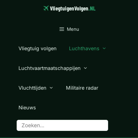
Ga
VliegtuigenVolgen
.NL
naar
de
inhoud
Menu
Vliegtuig volgen
Luchthavens
Luchtvaartmaatschappijen
Vluchttijden
Militaire radar
Nieuws