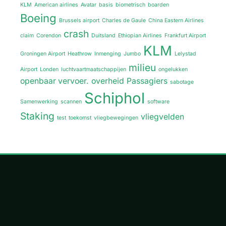
KLM
American airlines
Avatar
basis
biometrisch
boarden
Boeing
Brussels airport
Charles de Gaule
China Eastern Airlines
crash
claim
Corendon
Duitsland
Ethiopian Airlines
Frankfurt Airport
KLM
Groningen Airport
Heathrow
Inmenging
Jumbo
Lelystad
milieu
Airport
Londen
luchtvaartmaatschappijen
ongelukken
openbaar vervoer.
overheid
Passagiers
sabotage
Schiphol
Samenwerking
scannen
software
Staking
vliegvelden
test
toekomst
vliegbewegingen