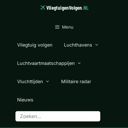
Ga
VliegtuigenVolgen
.NL
naar
de
inhoud
Menu
Vliegtuig volgen
Luchthavens
Luchtvaartmaatschappijen
Vluchttijden
Militaire radar
Nieuws