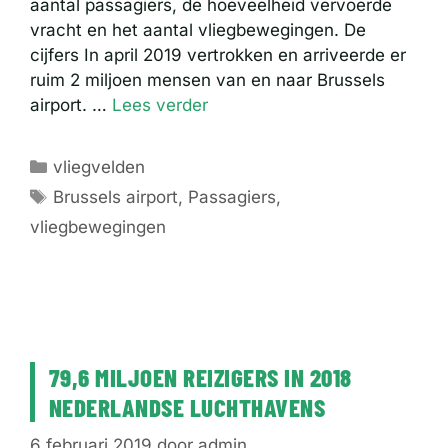
aantal passagiers, de hoeveelheid vervoerde
vracht en het aantal vliegbewegingen. De
cijfers In april 2019 vertrokken en arriveerde er
ruim 2 miljoen mensen van en naar Brussels
airport. …
Lees verder
Categorieën
vliegvelden
Tags
Brussels airport
,
Passagiers
,
vliegbewegingen
79,6 MILJOEN REIZIGERS IN 2018
NEDERLANDSE LUCHTHAVENS
6 februari 2019
door
admin