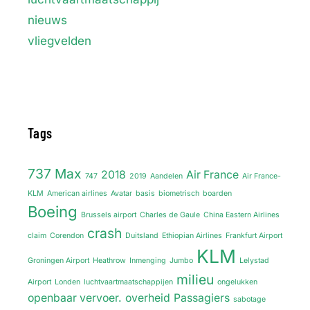
nieuws
vliegvelden
Tags
737 Max
2018
Air France
747
2019
Aandelen
Air France-
KLM
American airlines
Avatar
basis
biometrisch
boarden
Boeing
Brussels airport
Charles de Gaule
China Eastern Airlines
crash
claim
Corendon
Duitsland
Ethiopian Airlines
Frankfurt Airport
KLM
Groningen Airport
Heathrow
Inmenging
Jumbo
Lelystad
milieu
Airport
Londen
luchtvaartmaatschappijen
ongelukken
openbaar vervoer.
overheid
Passagiers
sabotage