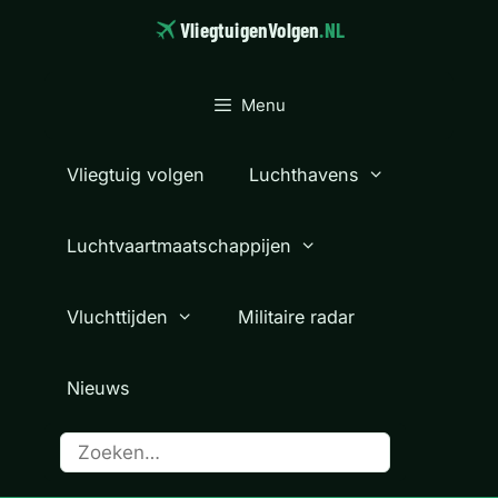
Ga
VliegtuigenVolgen
.NL
naar
de
inhoud
Menu
Vliegtuig volgen
Luchthavens
Luchtvaartmaatschappijen
Vluchttijden
Militaire radar
Nieuws