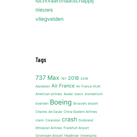
luchtvaartmaatschappij
nieuws
vliegvelden
Tags
737 Max
2018
747
2019
Air France
Aandelen
Air France-KLM
American airlines
Avatar
basis
biometrisch
Boeing
boarden
Brussels airport
Charles de Gaule
China Eastern Airlines
crash
claim
Corendon
Duitsland
Ethiopian Airlines
Frankfurt Airport
Groningen Airport
Heathrow
Inmenging