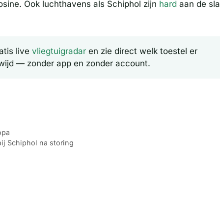
ine. Ook luchthavens als Schiphol zijn
hard
aan de sl
tis live
vliegtuigradar
en zie direct welk toestel er
wijd — zonder app en zonder account.
opa
j Schiphol na storing