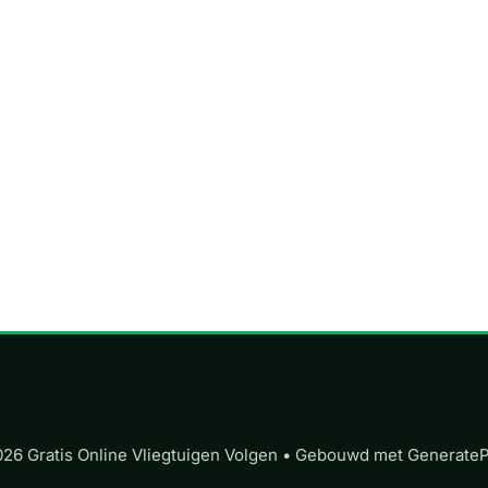
26 Gratis Online Vliegtuigen Volgen
• Gebouwd met
Generate