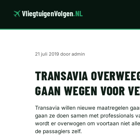
Ga
naar
VliegtuigenVolgen
.NL
de
inhoud
21 juli 2019
door
admin
TRANSAVIA OVERWEEG
GAAN WEGEN VOOR V
Transavia willen nieuwe maatregelen ga
gaan ze doen samen met professionals va
wordt er overwogen om voortaan niet al
de passagiers zelf.