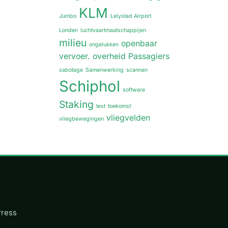
KLM
Jumbo
Lelystad Airport
Londen
luchtvaartmaatschappijen
milieu
openbaar
ongelukken
vervoer.
overheid
Passagiers
sabotage
Samenwerking
scannen
Schiphol
software
Staking
test
toekomst
vliegvelden
vliegbewegingen
Press