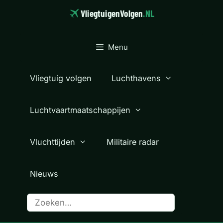
Ga
VliegtuigenVolgen
.NL
naar
de
inhoud
Menu
Vliegtuig volgen
Luchthavens
Luchtvaartmaatschappijen
Vluchttijden
Militaire radar
Nieuws