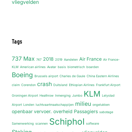
vliegvelden
Tags
737 Max
2018
Air France
747
2019
Aandelen
Air France-
KLM
American airlines
Avatar
basis
biometrisch
boarden
Boeing
Brussels airport
Charles de Gaule
China Eastern Airlines
crash
claim
Corendon
Duitsland
Ethiopian Airlines
Frankfurt Airport
KLM
Groningen Airport
Heathrow
Inmenging
Jumbo
Lelystad
milieu
Airport
Londen
luchtvaartmaatschappijen
ongelukken
openbaar vervoer.
overheid
Passagiers
sabotage
Schiphol
Samenwerking
scannen
software
Staking