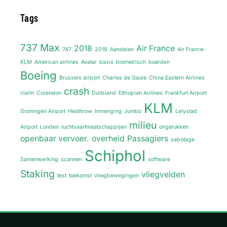
Tags
737 Max
2018
Air France
747
2019
Aandelen
Air France-
KLM
American airlines
Avatar
basis
biometrisch
boarden
Boeing
Brussels airport
Charles de Gaule
China Eastern Airlines
crash
claim
Corendon
Duitsland
Ethiopian Airlines
Frankfurt Airport
KLM
Groningen Airport
Heathrow
Inmenging
Jumbo
Lelystad
milieu
Airport
Londen
luchtvaartmaatschappijen
ongelukken
openbaar vervoer.
overheid
Passagiers
sabotage
Schiphol
Samenwerking
scannen
software
Staking
vliegvelden
test
toekomst
vliegbewegingen