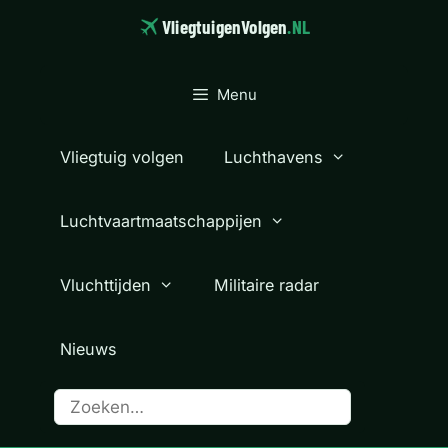
Ga
VliegtuigenVolgen
.NL
naar
de
inhoud
Menu
Vliegtuig volgen
Luchthavens
Luchtvaartmaatschappijen
Vluchttijden
Militaire radar
Nieuws