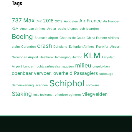
Tags
737 Max
2018
Air France
747
2019
Aandelen
Air France-
KLM
American airlines
Avatar
basis
biometrisch
boarden
Boeing
Brussels airport
Charles de Gaule
China Eastern Airlines
crash
claim
Corendon
Duitsland
Ethiopian Airlines
Frankfurt Airport
KLM
Groningen Airport
Heathrow
Inmenging
Jumbo
Lelystad
milieu
Airport
Londen
luchtvaartmaatschappijen
ongelukken
openbaar vervoer.
overheid
Passagiers
sabotage
Schiphol
Samenwerking
scannen
software
Staking
vliegvelden
test
toekomst
vliegbewegingen