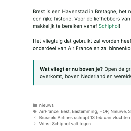
Brest is een Havenstad in Bretagne, het 
een rijke historie. Voor de liefhebbers v
makkelijk te bereiken vanaf
Schiphol
!
Het vliegtuig dat gebruikt zal worden hee
onderdeel van Air France en zal binnenko
Wat vliegt er nu boven je?
Open de gra
overkomt, boven Nederland en wereld
Categorieën
nieuws
Tags
AirFrance
,
Best
,
Bestemming
,
HOP
,
Nieuwe
,
S
Brussels Airlines schrapt 13 februari vluchten
Winst Schiphol valt tegen