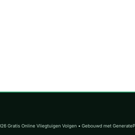
26 Gratis Online Vliegtuigen Volgen
• Gebouwd met
Generate