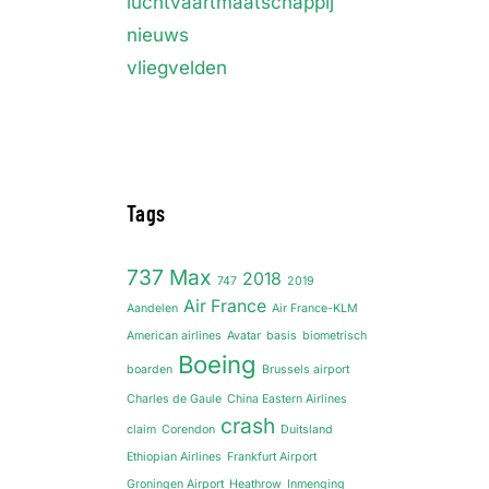
luchtvaartmaatschappij
nieuws
vliegvelden
Tags
737 Max
2018
747
2019
Air France
Aandelen
Air France-KLM
American airlines
Avatar
basis
biometrisch
Boeing
boarden
Brussels airport
Charles de Gaule
China Eastern Airlines
crash
claim
Corendon
Duitsland
Ethiopian Airlines
Frankfurt Airport
Groningen Airport
Heathrow
Inmenging