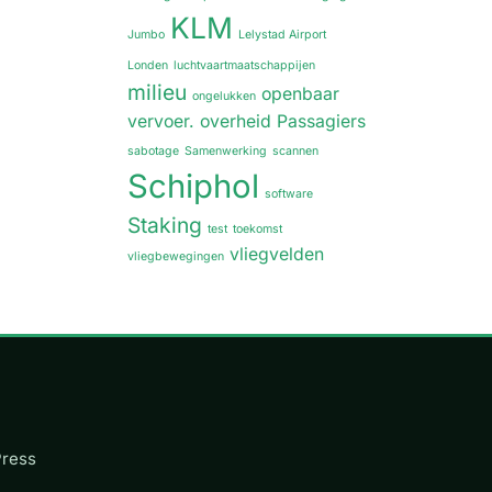
KLM
Jumbo
Lelystad Airport
Londen
luchtvaartmaatschappijen
milieu
openbaar
ongelukken
vervoer.
overheid
Passagiers
sabotage
Samenwerking
scannen
Schiphol
software
Staking
test
toekomst
vliegvelden
vliegbewegingen
Press