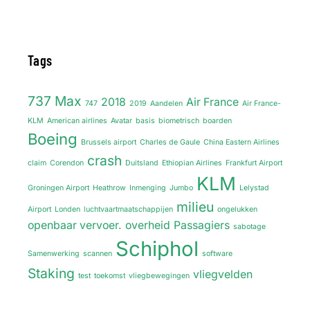
Tags
737 Max
2018
Air France
747
2019
Aandelen
Air France-
KLM
American airlines
Avatar
basis
biometrisch
boarden
Boeing
Brussels airport
Charles de Gaule
China Eastern Airlines
crash
claim
Corendon
Duitsland
Ethiopian Airlines
Frankfurt Airport
KLM
Groningen Airport
Heathrow
Inmenging
Jumbo
Lelystad
milieu
Airport
Londen
luchtvaartmaatschappijen
ongelukken
openbaar vervoer.
overheid
Passagiers
sabotage
Schiphol
Samenwerking
scannen
software
Staking
vliegvelden
test
toekomst
vliegbewegingen