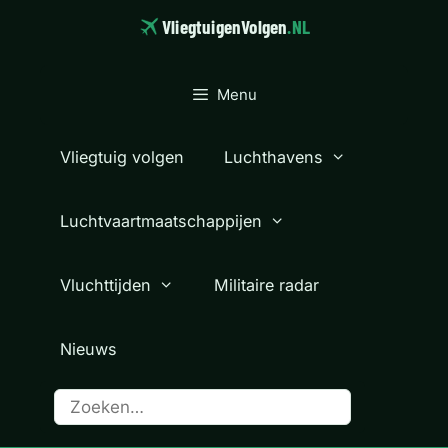
Ga
VliegtuigenVolgen
.NL
naar
de
inhoud
Menu
Vliegtuig volgen
Luchthavens
Luchtvaartmaatschappijen
Vluchttijden
Militaire radar
Nieuws