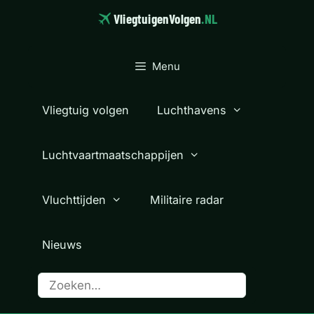
Ga
VliegtuigenVolgen
.NL
naar
de
inhoud
Menu
Vliegtuig volgen
Luchthavens
Luchtvaartmaatschappijen
Vluchttijden
Militaire radar
Nieuws