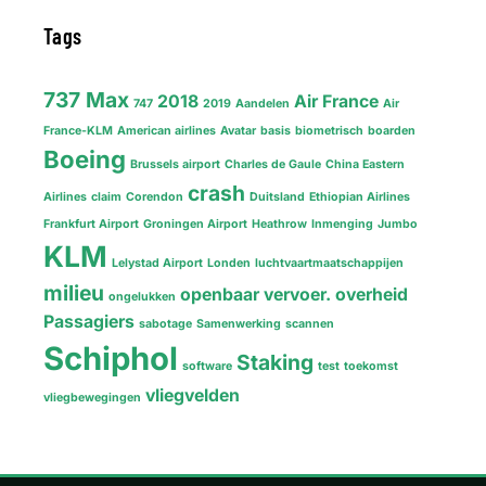
Tags
737 Max
2018
Air France
747
2019
Aandelen
Air
France-KLM
American airlines
Avatar
basis
biometrisch
boarden
Boeing
Brussels airport
Charles de Gaule
China Eastern
crash
Airlines
claim
Corendon
Duitsland
Ethiopian Airlines
Frankfurt Airport
Groningen Airport
Heathrow
Inmenging
Jumbo
KLM
Lelystad Airport
Londen
luchtvaartmaatschappijen
milieu
openbaar vervoer.
overheid
ongelukken
Passagiers
sabotage
Samenwerking
scannen
Schiphol
Staking
software
test
toekomst
vliegvelden
vliegbewegingen